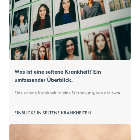
Was ist eine seltene Krankheit? Ein
umfassender Überblick.
Eine seltene Krankheit ist eine Erkrankung, von der zwar nur ein kleiner Prozentsatz der Bevölkerung betroffen ist, die jedoch insgesamt Hunderte Millionen Menschen weltweit betrifft. Seltene Krankheiten sind oft genetisch bedingt und lassen sich nur schwer diagnostizieren und behandeln, was für Patienten und Gesundheitssysteme erhebliche Herausforderungen mit sich bringt. Erfahren Sie mehr über ihre weltweiten Auswirkungen, die Herausforderungen bei der Diagnose und die Entwicklung von Behandlungsmethoden.
EINBLICKE IN SELTENE KRANKHEITEN