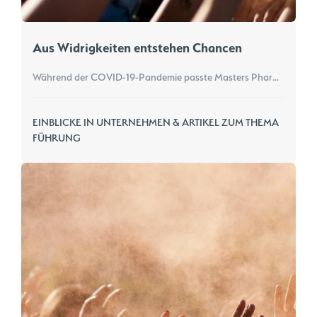
Aus Widrigkeiten entstehen Chancen
Während der COVID-19-Pandemie passte Masters Pharma seine Logistik, Verpackung und Lieferkette an, um sicherzustellen, dass lebensrettende Medikamente die Patienten in Entwicklungsländern erreichten. Erfahren Sie mehr darüber, wie Innovation, Teamarbeit und Durchhaltevermögen Herausforderungen in Chancen verwandelten, um den weltweiten Zugang zu lebenswichtigen Therapien zu verbessern.
EINBLICKE IN UNTERNEHMEN & ARTIKEL ZUM THEMA
FÜHRUNG