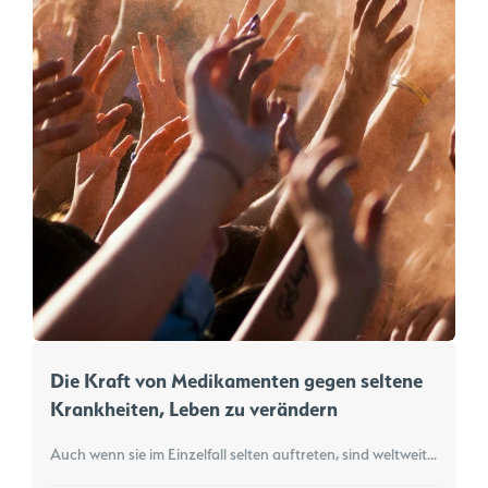
Die Kraft von Medikamenten gegen seltene
Krankheiten, Leben zu verändern
Auch wenn sie im Einzelfall selten auftreten, sind weltweit Millionen von Menschen von seltenen Krankheiten betroffen. Viele davon sind genetisch bedingt, andere werden durch Umweltfaktoren oder unbekannte Ursachen ausgelöst – doch nur für einen kleinen Prozentsatz gibt es zugelassene Behandlungsmethoden. Erfahren Sie mehr über die Ursachen seltener Krankheiten, die Herausforderungen bei der Entwicklung von Therapien und darüber, wie ein verbesserter Zugang zu Medikamenten das Leben der Betroffenen verändert.