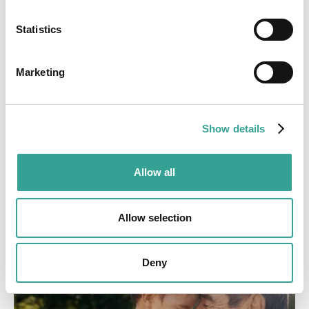
Statistics
Marketing
Partnerschaften
Bei Masters Pharma arbeiten wir mit Pharmaunternehmen
Show details
zusammen, um den Zugang zu lebenswichtigen
Medikamenten in komplexen und aufstrebenden Märkten zu
verbessern.
Allow all
Allow selection
Siehe unsere Partnerschaften
Deny